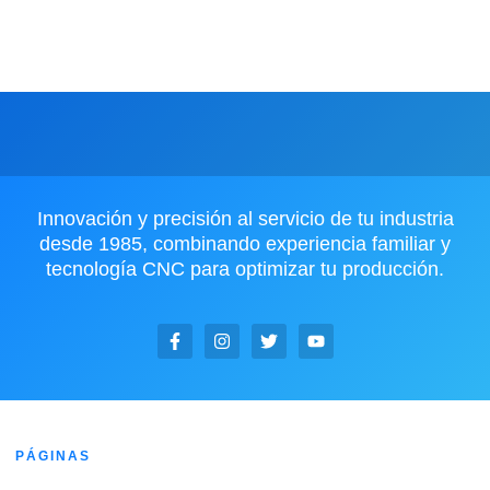
Innovación y precisión al servicio de tu industria
desde 1985, combinando experiencia familiar y
tecnología CNC para optimizar tu producción.
PÁGINAS