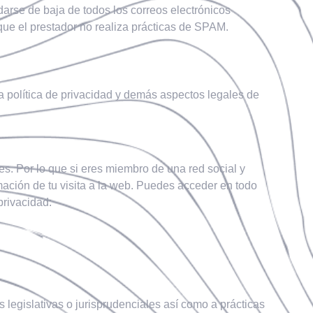
darse de baja de todos los correos electrónicos
 que el prestador no realiza prácticas de SPAM.
a política de privacidad y demás aspectos legales de
es. Por lo que si eres miembro de una red social y
rmación de tu visita a la web. Puedes acceder en todo
privacidad:
 legislativas o jurisprudenciales así como a prácticas