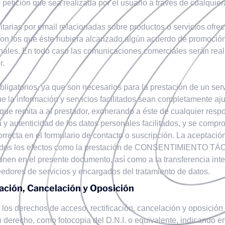
e petición que sea realizada por el usuario a través de cualqui
arias por email relacionadas sobre productos o servicios ofre
con los que éste hubiera alcanzado algún acuerdo de promoción 
nales. En todo caso las comunicaciones comerciales serán reali
r.
obligatorios, ya que son necesarios para la prestación de un se
 que la información y servicios facilitados sean completamente a
que remita a al prestador, exonerando a éste de cualquier resp
ia y autenticidad de los datos personales facilitados, y se com
recta en el formulario de contacto o suscripción. La aceptación 
a todos los efectos como la prestación de CONSENTIMIENTO TÁ
onen en el presente documento, así como a la transferencia in
eedores de servicios y encargados del tratamiento de datos.
cación, Cancelación y Oposición
 los derechos de acceso, rectificación, cancelación y oposición 
 derecho, como fotocopia del D.N.I. o equivalente, indicando e