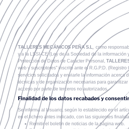
,
TALLERES MECÁNICOS PEÑA S.L
como responsabl
y a la LSSI-CE (Ley de la Sociedad de la información 
Protección de Datos de Carácter Personal,
TALLERES
web y suscriptores” inscrito ante el R.G.P.D. (Registro
servicios solicitados y enviarle la información acerca
técnicas y de organización necesarias para garantizar l
acceso por parte de terceros no autorizados.
Finalidad de los datos recabados y consenti
Se informa al Usuario, según lo establecido en el art
en el fichero antes indicado, con las siguientes finalid
Remitir el boletín de noticias de la página web.