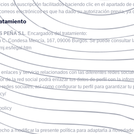
cios de suscripción facilitados haciendo clic en el apartado de 
s correos electrónicos es que ha dado su autorización previa, ya
ratamiento
 PEÑA S.L
. Encargados del tratamiento:
en C. Condesa Mencía, 167, 09006 Burgos. Se puede consultar l
mj.es/legal.htm
 enlaces y servicio relacionados con las diferentes redes social
r de la red social podrá enlazar tus datos de perfil con la info
redes sociales, así como configurar tu perfil para garantizar tu 
cy/
policy
echo a modificar la presente política para adaptarla a novedades