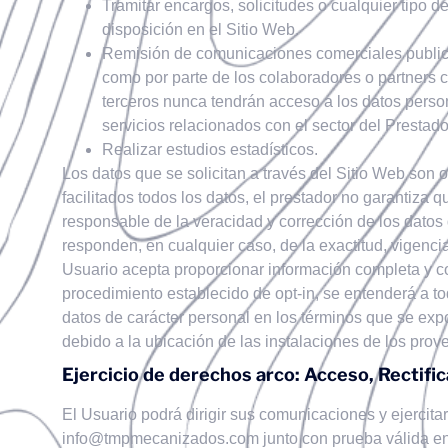
Tramitar encargos, solicitudes o cualquier tipo d
disposición en el Sitio Web.
Remisión de comunicaciones comerciales publicit
como por parte de los colaboradores o partners 
terceros nunca tendrán acceso a los datos perso
servicios relacionados con el sector del Prestado
Realizar estudios estadísticos.
Los datos que se solicitan a través del Sitio Web son 
facilitados todos los datos, el prestador no garantiza
responsable de la veracidad y corrección de los datos 
responden, en cualquier caso, de la exactitud, vigenc
Usuario acepta proporcionar información completa y cor
procedimiento establecido de opt-in, se entenderá 
datos de carácter personal en los términos que se exp
debido a la ubicación de las instalaciones de los prov
Ejercicio de derechos arco: Acceso, Rectifi
El Usuario podrá dirigir sus comunicaciones y ejercitar
info@tmpmecanizados.com
junto con prueba válida en