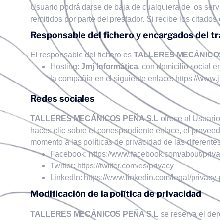
Usuario podrá darse de baja de cualquiera de los servi
remitidos por parte del prestador. Si recibe los citado
Responsable del fichero y encargados del t
El responsable del fichero es
TALLERES MECÁNICOS
Hosting:
Jmj Informática
, con domicilio social 
la compañía en el siguiente enlace:
https://www.j
Redes sociales
TALLERES MECÁNICOS PEÑA S.L
ofrece al Usuario
haces clic sobre el correspondiente enlace, el proveedo
momento a las políticas de privacidad de las diferentes 
Facebook:
https://www.facebook.com/about/priva
Twitter:
https://twitter.com/es/privacy
LinkedIn:
https://www.linkedin.com/legal/privacy-
Modificación de la política de privacidad
TALLERES MECÁNICOS PEÑA S.L
se reserva el der