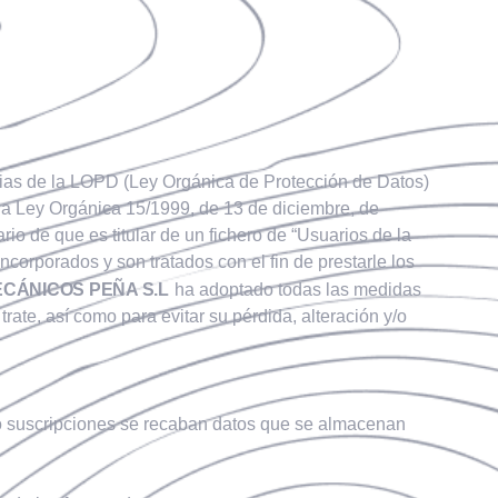
ias de la LOPD (Ley Orgánica de Protección de Datos)
 la Ley Orgánica 15/1999, de 13 de diciembre, de
ario de que es titular de un fichero de “Usuarios de la
ncorporados y son tratados con el fin de prestarle los
CÁNICOS PEÑA S.L
ha adoptado todas las medidas
rate, así como para evitar su pérdida, alteración y/o
, o suscripciones se recaban datos que se almacenan