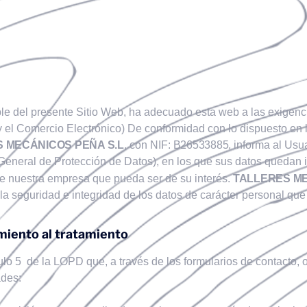
e del presente Sitio Web, ha adecuado esta web a las exigenc
y el Comercio Electrónico) De conformidad con lo dispuesto en
 MECÁNICOS PEÑA S.L
, con NIF:
B26533885
, informa al Usu
 General de Protección de Datos), en los que sus datos quedan i
 de nuestra empresa que pueda ser de su interés.
TALLERES ME
a seguridad e integridad de los datos de carácter personal que t
miento al tratamiento
ículo 5 de la LOPD que, a través de los formularios de contacto
ades: