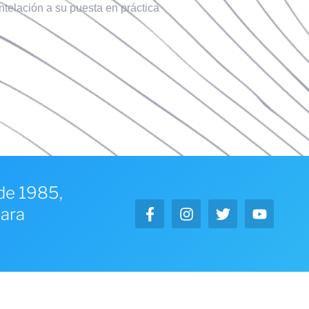
ntelación a su puesta en práctica
sde 1985,
para