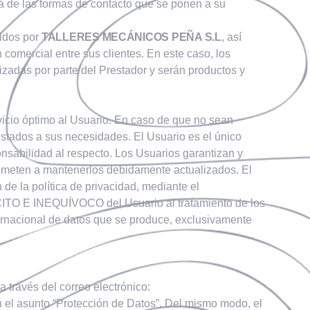
era de las formas de contacto que se ponen a su
cidos por
TALLERES MECÁNICOS PEÑA S.L
, así
comercial entre sus clientes. En este caso, los
zadas por parte del Prestador y serán productos y
rvicio óptimo al Usuario. En caso de que no sean
justados a sus necesidades. El Usuario es el único
onsabilidad al respecto. Los Usuarios garantizan y
prometen a mantenerlos debidamente actualizados. El
de la política de privacidad, mediante el
CITO E INEQUÍVOCO del Usuario al tratamiento de los
ternacional de datos que se produce, exclusivamente
a través del correo electrónico:
n el asunto “Protección de Datos”. Del mismo modo, el