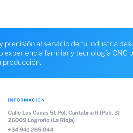
y precisión al servicio de tu industria de
experiencia familiar y tecnología CNC 
u producción.
INFORMACIÓN
Calle Las Cañas 51 Pol. Cantabria II (Pab. 3)
26009 Logroño (La Rioja)
+34 941 265 044