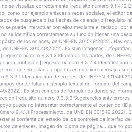
nea no se visualiza correctamente [requisito número 9.1.4.
do, como por ejemplo enlaces a redes sociales, el editor d
ltados de búsqueda o las flechas de calendario [requisito
o se puede interactuar con ellos mediante el teclado, por 
o se identifica correctamente su función (tienen una desc
 Propósito de los enlaces, de UNE-EN 301549:2022]. Hay en
, de UNE-EN 301549:2022]. Existen imágenes, infografías, t
 [requisito número 9.3.1.2 Idioma de las partes, de UNE-
l genera confusión [requisito número 9.3.2.4 Identificació
e error que no están agrupados en un único mensaje así co
ro 9.3.3.1 Identificación de errores, de UNE-EN 301549:20
campos donde falta un ejemplo textual del formato del cam
49:2022]. Existen campos de formularios donde se informa 
rección [requisito número 9.3.3.3 Sugerencias ante errore
apoyo puede no interpretar correctamente el contenido (IDs 
to número 9.4.1.1 Procesamiento, de UNE-EN 301549:2022]. E
estar al corriente del estado de los controles de interfaz 
utos de enlaces, imagen de idioma de página... que no podr