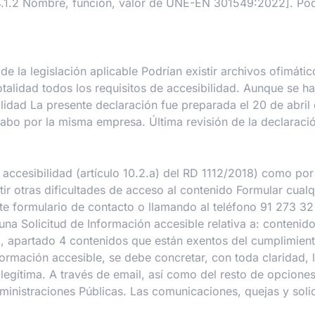
1.2 Nombre, función, valor de UNE-EN 301549:2022]. Podría
de la legislación aplicable Podrían existir archivos ofimát
alidad todos los requisitos de accesibilidad. Aunque se ha
ilidad La presente declaración fue preparada el 20 de abri
abo por la misma empresa. Última revisión de la declaració
accesibilidad (artículo 10.2.a) del RD 1112/2018) como por
ir otras dificultades de acceso al contenido Formular cualq
ente formulario de contacto o llamando al teléfono 91 273 32
una Solicitud de Información accesible relativa a: contenid
3, apartado 4 contenidos que están exentos del cumplimient
ormación accesible, se debe concretar, con toda claridad, 
 legítima. A través de email, así como del resto de opcione
inistraciones Públicas. Las comunicaciones, quejas y solic