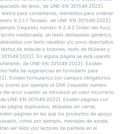
12 Espaciado de texto, de UNE-EN 301549:2022].
e textos para comentarios, elementos para ordenar
 número 9.2.1.1 Teclado, de UNE-EN 301549:2022].
ejemplo [requisito número 9.2.4.3 Orden del foco,
ripción inadecuada, un texto demasiado genérico,
cabezados con texto repetido y/o poco descriptivo
extos de enlaces o botones, texto de titulares y
EN 301549:2022]. En alguna página se está usando
n coherente, de UNE-EN 301549:2022]. Existen
mo falta de sugerencias en formulario para
22]. Existen formularios con campos obligatorios
po (como por ejemplo el DNI) [requisito número
del error cuando se introduce un valor incorrecto
s, de UNE-EN 301549:2022]. Existen páginas con
de página duplicados, etiquetas sin cerrar,
xisten páginas en las que los productos de apoyo
de usuario, como por ejemplo, mensajes de ayuda,
án ser leído por lectores de pantalla en el