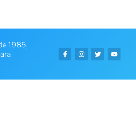
sde 1985,
para