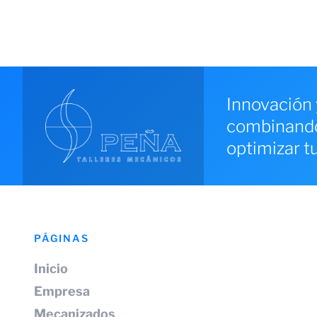
Innovación 
combinando 
optimizar t
PÁGINAS
Inicio
Empresa
Mecanizados